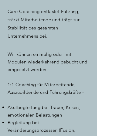
Care Coaching entlastet Führung,
stärkt Mitarbeitende und trägt zur
Stabilität des gesamten
Unternehmens bei.
Wir können einmalig oder mit
Modulen wiederkehrend gebucht und
eingesetzt werden.
1:1 Coaching für Mitarbeitende,
Auszubildende und Führungskräfte -
Akutbegleitung bei Trauer, Krisen,
emotionalen Belastungen
Begleitung bei
Veränderungsprozessen (Fusion,