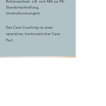
Rollenwechsel- z.B. vom MA zur FK,
Standortschließung,
Umstrukturierungen)
Das Care Coaching ist unser
operativer, kontinuierlicher Care-
Part.